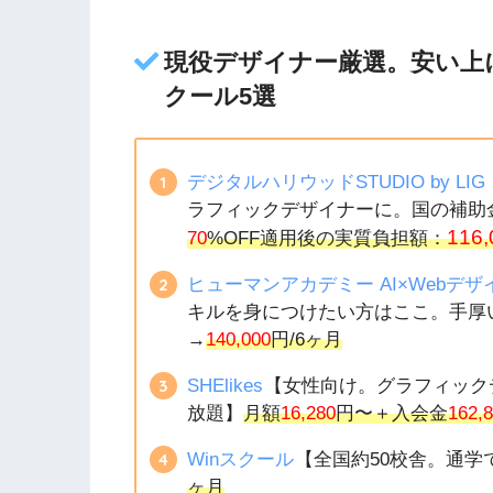
現役デザイナー厳選。安い上
クール5選
デジタルハリウッドSTUDIO by L
ラフィックデザイナーに。国の補助
116,
70
%OFF適用後の実質負担額：
ヒューマンアカデミー AI×Webデ
キルを身につけたい方はここ。手厚
→
140,000
円/6ヶ月
SHElikes
【女性向け。グラフィック
放題】
月額
16,280
円〜＋入会金
162,
Winスクール
【全国約50校舎。通
ヶ月