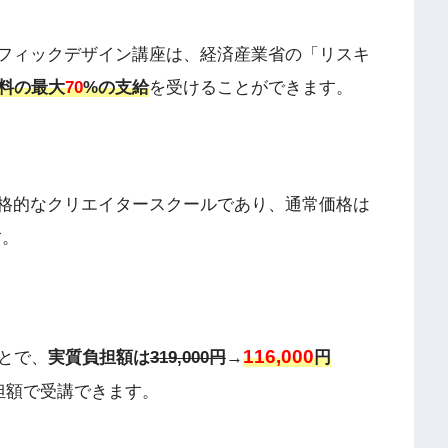
のグラフィックデザイン講座は、経済産業省の「リスキ
料の最大
70
%の支給
を受けることができます。
は超本格的なクリエイタースクールであり、通常価格は
す。
116,000
とで、
実質負担額は
319,000円
→
円
担額で受講できます。