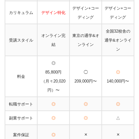
デザイン+コー
デザイン+コー
カリキュラム
デザイン特化
ディング
ディング
全国32校舎の
オンライン完
東京の通学&オ
受講スタイル
通学&オンライ
結
ンライン
ン
◎
85,800円
◯
◎
料金
（月々20,020
209,000円〜
140,000円〜
円）〜
転職サポート
◎
◎
◎
副業サポート
◎
◎
△
×
×
案件保証
◎