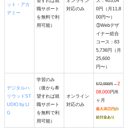
望すれば就
オンライン
ス：403,04
ット・アカ
職サポート
対応のみ
0円（月11,8
デミー
を無料で利
00円〜）
用可能）
③Webデザ
イナー総合
コース：83
5,736円（月
25,600
円〜）
学習のみ
→
2
572,000円
デジタルハ
（後から希
08,000
円/6
リウッドST
望すれば就
オンライン
ヶ月
UDIO by LI
職サポート
対応のみ
最大36万円
の
G
を無料で利
給付金あり
用可能）