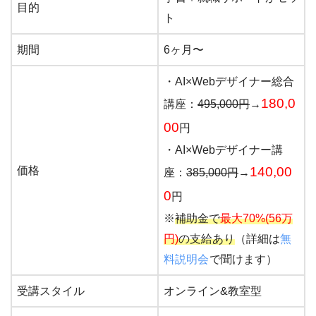
目的
ト
期間
6ヶ月〜
・AI×Webデザイナー総合
180,0
講座：
495,000円
→
00
円
・AI×Webデザイナー講
価格
140,00
座：
385,000円
→
0
円
※
補助金で
最大70%(56万
円)
の支給あり
（詳細は
無
料説明会
で聞けます）
受講スタイル
オンライン&教室型