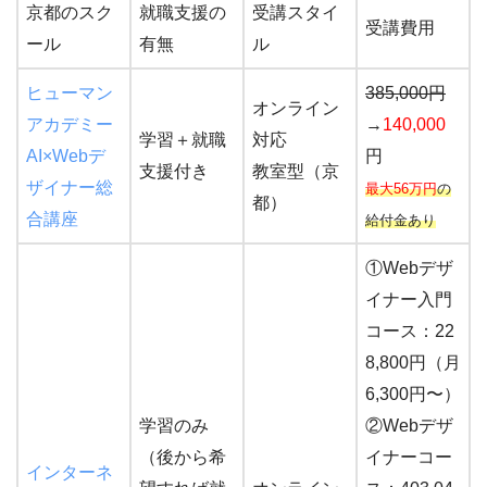
京都のスク
就職支援の
受講スタイ
受講費用
ール
有無
ル
ヒューマン
385,000円
オンライン
アカデミー
→
140,000
学習＋就職
対応
AI×Webデ
円
支援付き
教室型（京
ザイナー総
最大56万円
の
都）
合講座
給付金あり
①Webデザ
イナー入門
コース：22
8,800円（月
6,300円〜）
学習のみ
②Webデザ
（後から希
イナーコー
インターネ