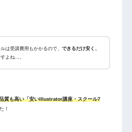
ールは受講費用もかかるので、
できるだけ安く、
ですよね…。
も高い「安いIllustrator講座・スクール7
た！