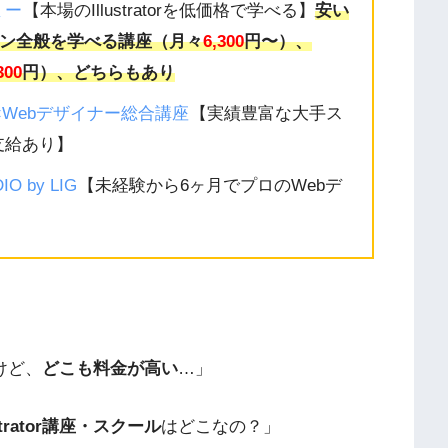
ミー
【本場のIllustratorを低価格で学べる】
安い
デザイン全般を学べる講座（月々
6,300
円〜）、
300
円）、どちらもあり
×Webデザイナー総合講座
【実績豊富な大手ス
支給あり】
 by LIG
【未経験から6ヶ月でプロのWebデ
けど、
どこも料金が高い
…」
rator講座・スクール
はどこなの？」