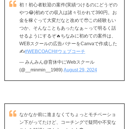
初！初心者歓迎の案件(実績つけるのにどうぞの
やつ😂)初めての収入は諸々引かれて390円。お
金を稼ぐって大変だなと改めて🥹この経験もい
つか、そんなこともあったなぁ～って明るく話
せるようにするぞ🔥ちなみに初めての案件は、
WEBスクールの広告バナーをCanvaで作成した
✍️
#WEBCOACH
#ウェブコーチ
— みんみん@育休中にWebスクール
(@__minmin__1989)
August 29, 2024
なかなか前に進まなくてちょっとモチベーショ
ン下がってたけど、コーチングで疑問や不安な