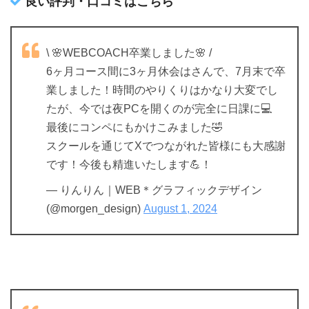
良い評判・口コミはこちら
\ 🌸WEBCOACH卒業しました🌸 /
6ヶ月コース間に3ヶ月休会はさんで、7月末で卒
業しました！時間のやりくりはかなり大変でし
たが、今では夜PCを開くのが完全に日課に💻
最後にコンペにもかけこみました🤣
スクールを通じてXでつながれた皆様にも大感謝
です！今後も精進いたします💪！
— りんりん｜WEB＊グラフィックデザイン
(@morgen_design)
August 1, 2024