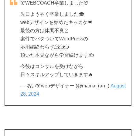
🌸WEBCOACH卒業しました🌸
先日ようやく卒業しました🎓
webデザインを始めたキッカケ🌟
最後の方は体調不良と
案件でバタついてWordPressの
応用編終わらず🫠🫠🫠
頂いた本見ながら学習続けます✍️
今後はコンサルを受けながら
日々スキルアップしていきます🔥
— あい🌸webデザイナー (@mama_ran_)
August
28, 2024