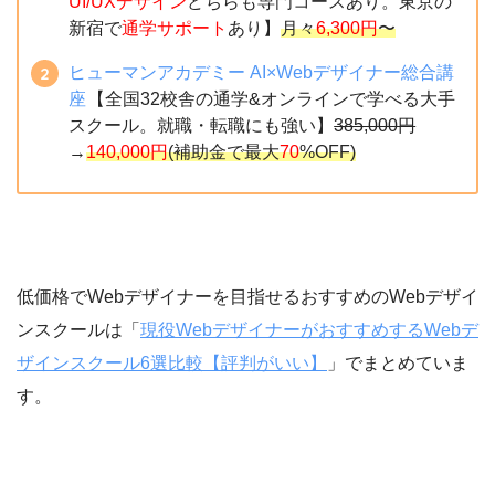
UI/UXデザイン
どちらも専門コースあり。東京の
新宿で
通学サポート
あり】
月々
6,300円
〜
ヒューマンアカデミー AI×Webデザイナー総合講
座
【全国32校舎の通学&オンラインで学べる大手
スクール。就職・転職にも強い】
385,000円
→
140,000円
(補助金で最大
70
%OFF)
低価格でWebデザイナーを目指せるおすすめのWebデザイ
ンスクールは「
現役WebデザイナーがおすすめするWebデ
ザインスクール6選比較【評判がいい】
」でまとめていま
す。