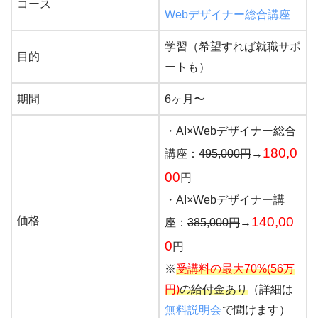
コース
Webデザイナー総合講座
学習（希望すれば就職サポ
目的
ートも）
期間
6ヶ月〜
・AI×Webデザイナー総合
180,0
講座：
495,000円
→
00
円
・AI×Webデザイナー講
価格
140,00
座：
385,000円
→
0
円
※
受講料の最大70%(56万
円)
の給付金あり
（詳細は
無料説明会
で聞けます）